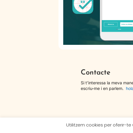
Contacte
Si t’interessa la meva mane
escriu-me i en parlem.
hol
© Marta Serra Pou
Utilitzem cookies per oferir-te