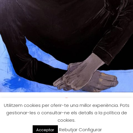

Utilitzem cookies per oferir-te una millor experiència. Pots
gestionar-les o consultar-ne els detalls a la política de
© 2026 Marta Serra Pou
cookies.
Tots els drets reservats
Rebutjar
Configurar
Acceptar