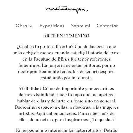
Obra
Exposicions
Sobre mi
Contactar
ARTE EN FEMENINO
¿Cuál es tu pintora favorita?
Una de las cosas que
más eché de menos cuando estudié Historia del Arte
en la Facultad de BBAA fue tener referentes
femeninos. La mayoría de estas pintoras, por no
decir prácticamente todas, las descubrí después,
estudiando por mi cuenta.
Visibilidad
. Cómo de importante y necesario es
darnos visibilidad. Hace tiempo que me apetece
hablar de ellas y del arte en femenino en general.
Dedicar un espacio a ellas, a nosotras, a las mujeres
artistas. Aquí cabemos todas. Para saber más de
ellas, de nosotras, para inspirarnos. ¿Te quedas?
En especial me interesan los
autorretratos
. Detrás