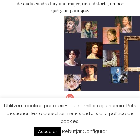
de cada cuadro hay una mujer, una historia, un por
qué y un para qué.

Utilitzem cookies per oferir-te una millor experiència. Pots
gestionar-les o consultar-ne els detalls a la política de
© 2026 Marta Serra Pou
cookies.
Tots els drets reservats
Rebutjar
Configurar
Acceptar